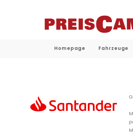
Homepage
Fahrzeuge
G
M
p
M