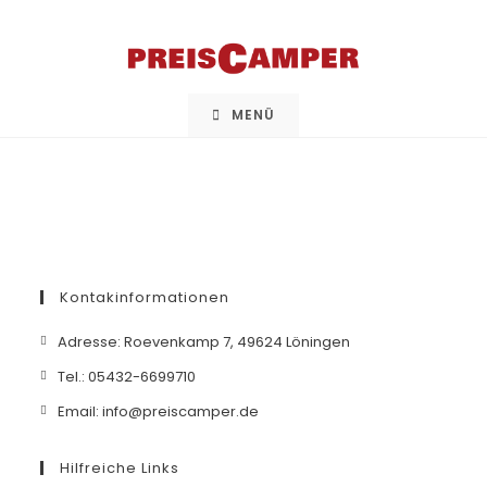
Zum
Inhalt
springen
MENÜ
Kontakinformationen
Opens
Adresse: Roevenkamp 7, 49624 Löningen
in
Opens
Tel.: 05432-6699710
a
in
Opens
Email: info@preiscamper.de
new
a
in
tab
new
a
Hilfreiche Links
tab