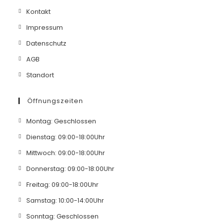
new
Opens
Kontakt
tab
in
Opens
Impressum
a
in
Opens
Datenschutz
new
a
in
Opens
AGB
tab
new
a
in
Opens
Standort
tab
new
a
in
tab
new
a
Öffnungszeiten
tab
new
Opens
Montag: Geschlossen
tab
in
Opens
Dienstag: 09:00-18:00Uhr
a
in
Opens
Mittwoch: 09:00-18:00Uhr
new
a
in
Opens
Donnerstag: 09:00-18:00Uhr
tab
new
a
in
Opens
Freitag: 09:00-18:00Uhr
tab
new
a
in
Opens
Samstag: 10:00-14:00Uhr
tab
new
a
in
Opens
Sonntag: Geschlossen
tab
new